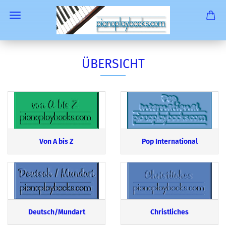
ÜBERSICHT
Von A bis Z
Pop International
Deutsch/Mundart
Christliches