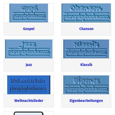
Gospel
Chanson
Jazz
Klassik
Weihnachtslieder
Eigenbearbeitungen