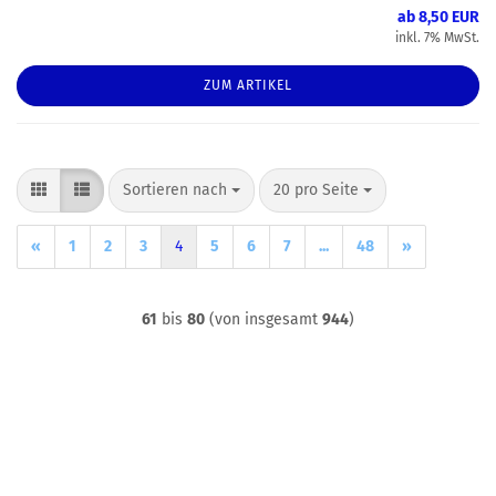
ab 8,50 EUR
inkl. 7% MwSt.
ZUM ARTIKEL
Sortieren nach
pro Seite
Sortieren nach
20 pro Seite
«
1
2
3
4
5
6
7
...
48
»
61
bis
80
(von insgesamt
944
)