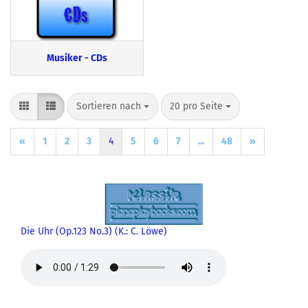
Musiker - CDs
Sortieren nach
pro Seite
Sortieren nach
20 pro Seite
«
1
2
3
4
5
6
7
...
48
»
Die Uhr (Op.123 No.3) (K.: C. Löwe)