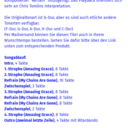
komponierter "Refrain" hinzugefügt. Das Playback orientiert sich
sehr an Chris Tomlins Interpretation.
Die Originaltonart ist G-Dur, aber es sind auch etliche andere
Tonarten verfügbar.
(F-Dur, G-Dur, A-Dur, H-Dur und C-Dur)
Per Mailversand können Sie diesen Titel auch in Ihrem
Wunschtempo bestellen. Gehen Sie dafür bitte über den Link
unten zum entsprechenden Produkt.
Songablauf:
Intro
, 4 Takte
1. Strophe (Amazing Grace)
, 8 Takte
2. Strophe (Amazing Grace)
, 8 Takte
Refrain (My Chains Are Gone)
, 10 Takte
Zwischenspiel
, 3 Takte
3. Strophe (Amazing Grace)
, 8 Takte
Refrain (My Chains Are Gone)
, 8 Takte
Refrain (My Chains Are Gone)
, 8 Takte
Zwischenspiel
, 2 Takte
4. Strophe (Amazing Grace)
, 8 Takte
Outro (zweimal letzte Zeile)
, 4 Takte mit Ritardando